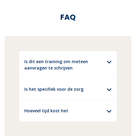
FAQ
Is dit een training om meteen
aanvragen te schrijven
Nee, het is bedoeld om inzicht en houvast
te geven, zodat je het speelveld snapt en
Is het specifiek voor de zorg
structureel kunt sturen.
Ja, de focus ligt op toepassingen binnen de
zorg, zoals huisartsenpraktijken en
Hoeveel tijd kost het
zorgorganisaties.
Je doet het in je eigen tempo, de winst zit in
minder uitzoekwerk en betere keuzes.