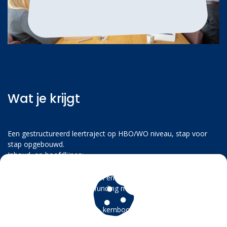
Wat je krijgt
Een gestructureerd leertraject op HBO/WO niveau, stap voor
stap opgebouwd.
Inhoud, op hoofdlijnen:
Intro, financieringsvormen en begrippenkader
Voorbereiding, doelen, funding match, prioriteren, checklist
documenten
Aanvraag stap voor stap, kernboodschap, planning, bijlagen,
indienen