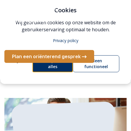
Tools en templates, sjablonen, checklists,
communicatietemplates
Cookies
Na toekenning, verantwoording, afwijzing, alternatieven,
relaties, opschalen
Wij gebruiken cookies op onze website om de
De Solvea methode, van losse subsidies naar structurele
gebruikerservaring optimaal te houden.
financiering
Privacy policy
Plan een oriënterend gesprek
Accepteer
Alleen
alles
functioneel